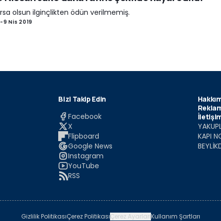
rsa olsun ilginçlikten ödün verilmemiş.
-
9 Nis 2019
Bizi Takip Edin
Hakkım
Reklam
Facebook
İletişi
X
YAKUPL
Flipboard
KAPI N
Google News
BEYLİK
Instagram
YouTube
RSS
Gizlilik Politikası
Çerez Politikası
Çerez Ayarları
Kullanım Şartları