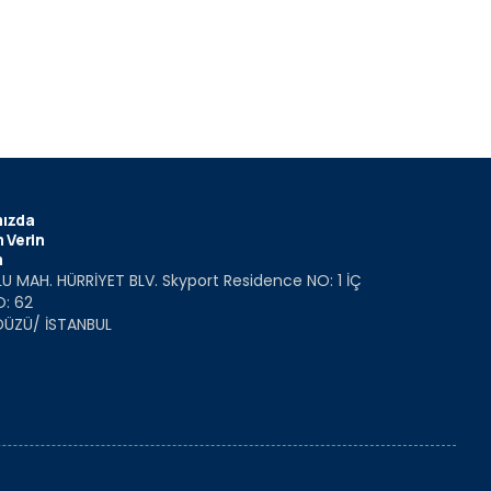
ızda
 Verin
m
U MAH. HÜRRİYET BLV. Skyport Residence NO: 1 İÇ
O: 62
DÜZÜ/ İSTANBUL