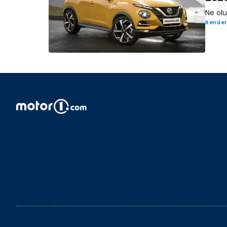
Ne olu
Render