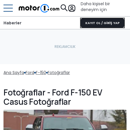
Daha kişisel bir
deneyim için
Haberler
KAYIT OL / GİRİŞ YAP
Ana Sayfa
Ford
F-150
Fotoğraflar
Fotoğraflar - Ford F-150 EV
Casus Fotoğraflar