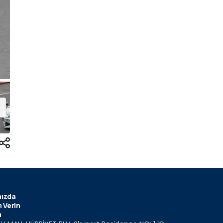
ızda
 Verin
m