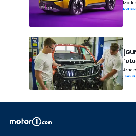
Modern
KONSE
[GÜN
foto
Aracın
TEASER