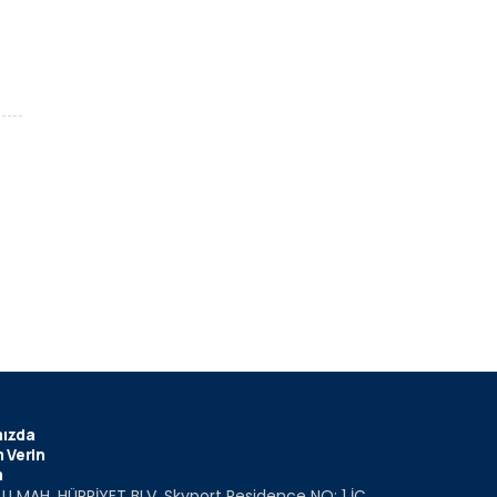
ızda
 Verin
m
U MAH. HÜRRİYET BLV. Skyport Residence NO: 1 İÇ