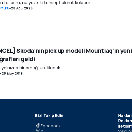
 tasarım, ne yazık ki konsept olarak kalacak.
PTLER
-
28 Ağu 2025
CEL] Skoda'nın pick up modeli Mountiaq'ın yeni
ğrafları geldi
 yalnızca bir örneği üretilecek.
-
28 May 2019
Bizi Takip Edin
Hakkım
Reklam
Facebook
İletişi
X
YAKUPL