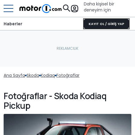
Daha kişisel bir
deneyim için
Haberler
KAYIT OL / GİRİŞ YAP
Ana Sayfa
Skoda
Kodiaq
Fotoğraflar
Fotoğraflar - Skoda Kodiaq
Pickup