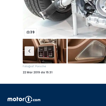
39
:
Fotoğraf
Porsche
22 Mar 2019
da
15:31