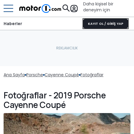
Daha kişisel bir
deneyim için
Haberler
KAYIT OL / GİRİŞ YAP
Ana Sayfa
Porsche
Cayenne Coupé
Fotoğraflar
Fotoğraflar - 2019 Porsche
Cayenne Coupé