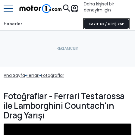
Daha kişisel bir
deneyim için
Haberler
KAYIT OL / GİRİŞ YAP
Ana Sayfa
Ferrari
Fotoğraflar
Fotoğraflar - Ferrari Testarossa
ile Lamborghini Countach'ın
Drag Yarışı