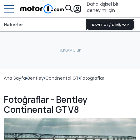
Daha kişisel bir
deneyim için
Haberler
KAYIT OL / GİRİŞ YAP
Ana Sayfa
Bentley
Continental GT
Fotoğraflar
Fotoğraflar - Bentley
Continental GT V8