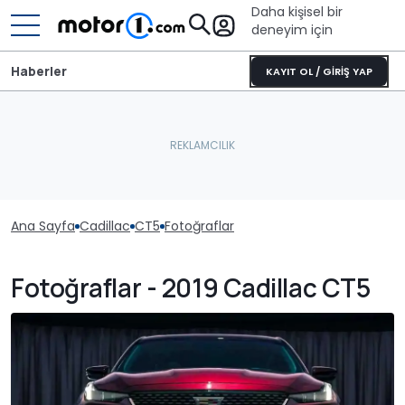
Daha kişisel bir
deneyim için
Haberler
KAYIT OL / GİRİŞ YAP
Ana Sayfa
Cadillac
CT5
Fotoğraflar
Fotoğraflar - 2019 Cadillac CT5