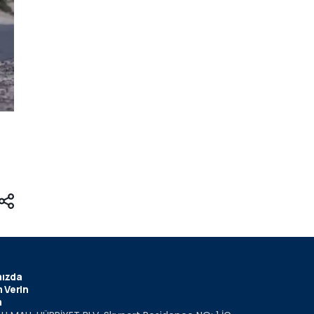
ızda
 Verin
m