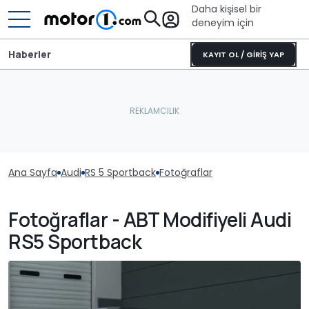
Daha kişisel bir
deneyim için
Haberler
KAYIT OL / GİRİŞ YAP
Ana Sayfa
Audi
RS 5 Sportback
Fotoğraflar
Fotoğraflar - ABT Modifiyeli Audi
RS5 Sportback