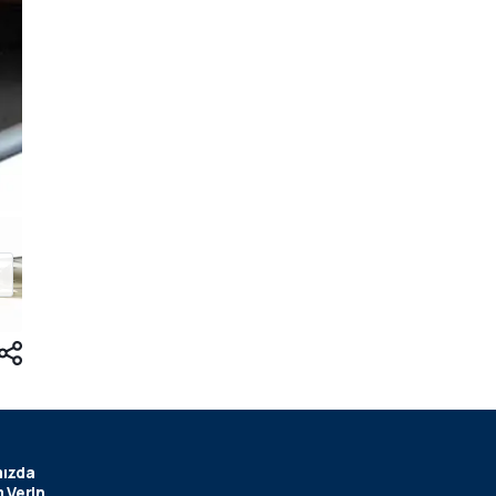
ızda
 Verin