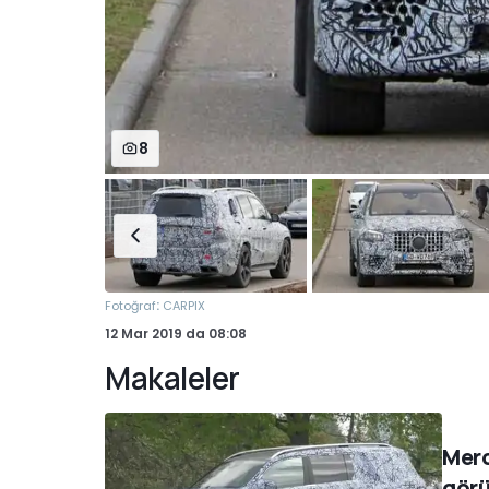
8
:
Fotoğraf
CARPIX
12 Mar 2019
da
08:08
Makaleler
Merc
görü