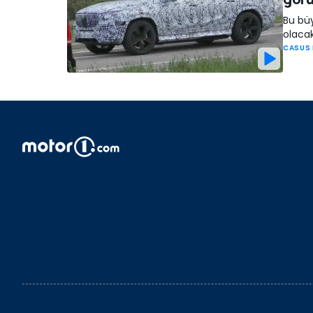
Bu büy
olaca
CASUS