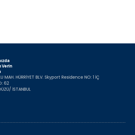
ızda
 Verin
m
U MAH. HÜRRİYET BLV. Skyport Residence NO: 1 İÇ
O: 62
DÜZÜ/ İSTANBUL