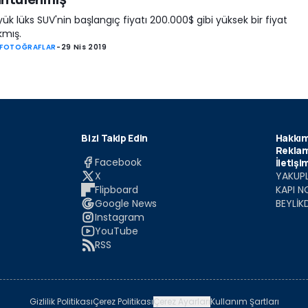
ük lüks SUV'nin başlangıç fiyatı 200.000$ gibi yüksek bir fiyat
kmış.
 FOTOĞRAFLAR
-
29 Nis 2019
Bizi Takip Edin
Hakkım
Reklam
Facebook
İletişi
X
YAKUPL
Flipboard
KAPI N
Google News
BEYLİK
Instagram
YouTube
RSS
Gizlilik Politikası
Çerez Politikası
Çerez Ayarları
Kullanım Şartları