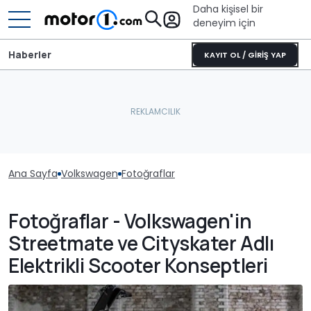
Daha kişisel bir
deneyim için
Haberler
KAYIT OL / GİRİŞ YAP
Ana Sayfa
Volkswagen
Fotoğraflar
Fotoğraflar - Volkswagen'in
Streetmate ve Cityskater Adlı
Elektrikli Scooter Konseptleri