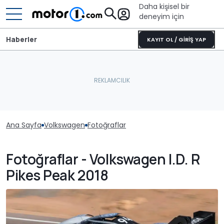
Daha kişisel bir
deneyim için
Haberler
KAYIT OL / GİRİŞ YAP
Ana Sayfa
Volkswagen
Fotoğraflar
Fotoğraflar - Volkswagen I.D. R
Pikes Peak 2018