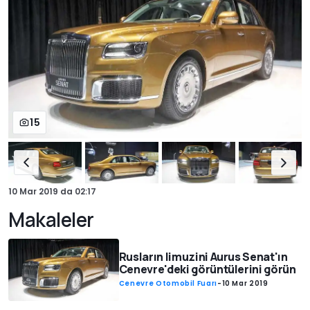
15
10 Mar 2019
da
02:17
Makaleler
Rusların limuzini Aurus Senat'ın
Cenevre'deki görüntülerini görün
Cenevre Otomobil Fuarı
-
10 Mar 2019