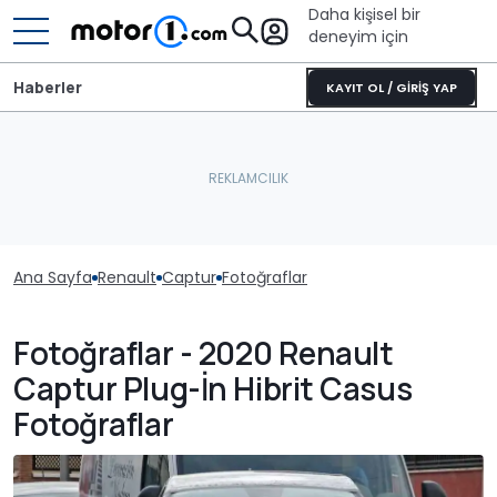
Daha kişisel bir
deneyim için
Haberler
KAYIT OL / GİRİŞ YAP
Ana Sayfa
Renault
Captur
Fotoğraflar
Fotoğraflar - 2020 Renault
Captur Plug-İn Hibrit Casus
Fotoğraflar