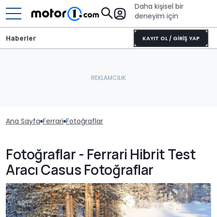
Daha kişisel bir
deneyim için
Haberler
KAYIT OL / GİRİŞ YAP
Ana Sayfa
Ferrari
Fotoğraflar
Fotoğraflar - Ferrari Hibrit Test
Aracı Casus Fotoğraflar