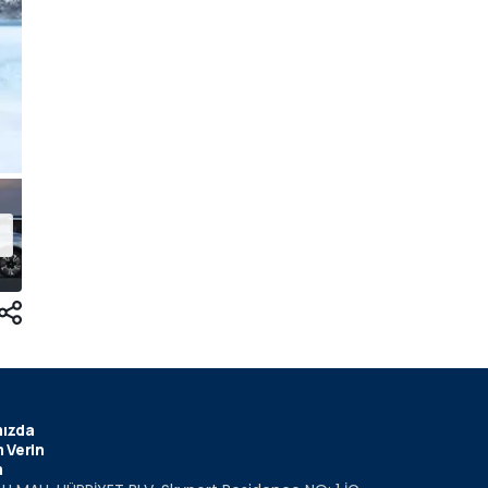
ızda
 Verin
m