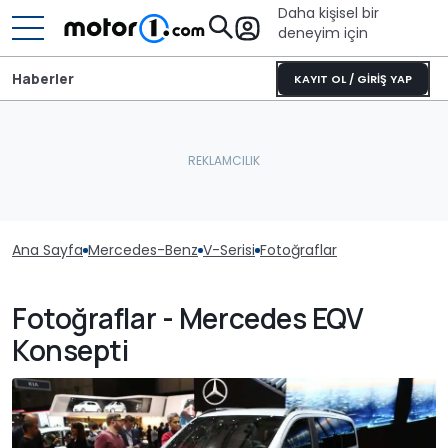
Daha kişisel bir
deneyim için
Haberler
KAYIT OL / GİRİŞ YAP
Ana Sayfa
Mercedes-Benz
V-Serisi
Fotoğraflar
Fotoğraflar - Mercedes EQV
Konsepti