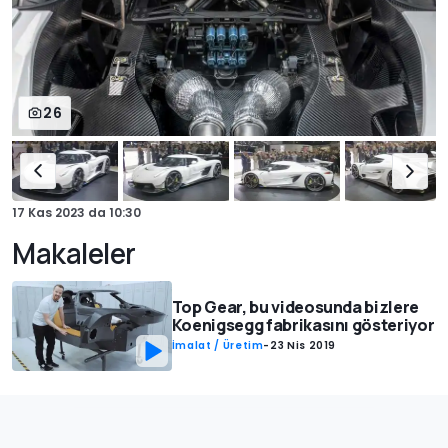
26
17 Kas 2023
da
10:30
Makaleler
Top Gear, bu videosunda bizlere
Koenigsegg fabrikasını gösteriyor
İmalat / Üretim
-
23 Nis 2019