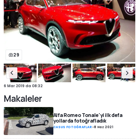
29
6 Mar 2019
da
08:32
Makaleler
Alfa Romeo Tonale'yi ilk defa
yollarda fotoğrafladık
CASUS FOTOĞRAFLAR
-
8 Haz 2021