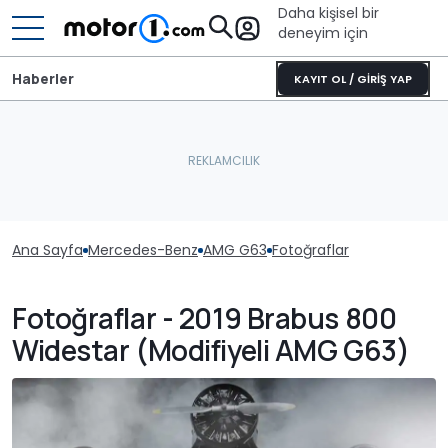
Daha kişisel bir
deneyim için
Haberler
KAYIT OL / GİRİŞ YAP
Ana Sayfa
Mercedes-Benz
AMG G63
Fotoğraflar
Fotoğraflar - 2019 Brabus 800
Widestar (Modifiyeli AMG G63)