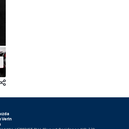
ızda
 Verin
m