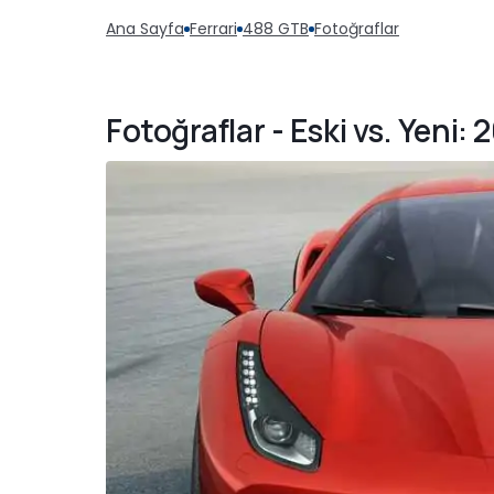
Ana Sayfa
Ferrari
488 GTB
Fotoğraflar
Fotoğraflar - Eski vs. Yeni: 