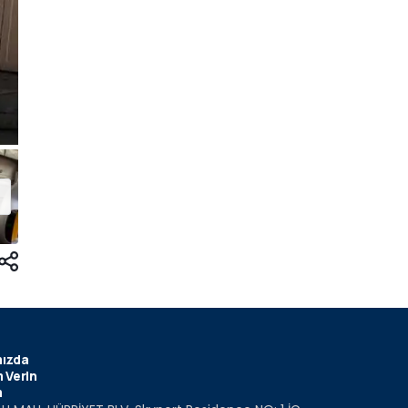
ızda
 Verin
m