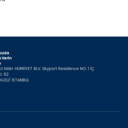
ızda
 Verin
m
U MAH. HÜRRİYET BLV. Skyport Residence NO: 1 İÇ
O: 62
DÜZÜ/ İSTANBUL