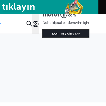
Daha kişisel bir deneyim için
Öze
KAYIT OL / GİRİŞ YAP