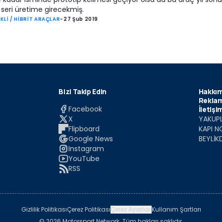
seri üretime girecekmiş.
KLİ / HİBRİT ARAÇLAR
-
27 Şub 2019
Bizi Takip Edin
Hakkım
Reklam
Facebook
İletişi
X
YAKUPL
Flipboard
KAPI N
Google News
BEYLİK
Instagram
YouTube
RSS
Gizlilik Politikası
Çerez Politikası
Çerez Ayarları
Kullanım Şartları
© 2026 Motorsport Network. Tüm hakları saklıdır.