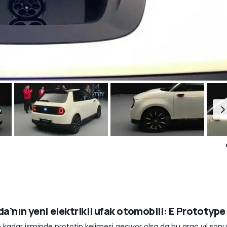
a’nın yeni elektrikli ufak otomobili: E Prototype
 kadar isminde prototip kelimesi geçiyor olsa da bu araç yıl son