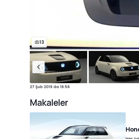
13
27 Şub 2019
da
16:56
Makaleler
Hond
Her ne