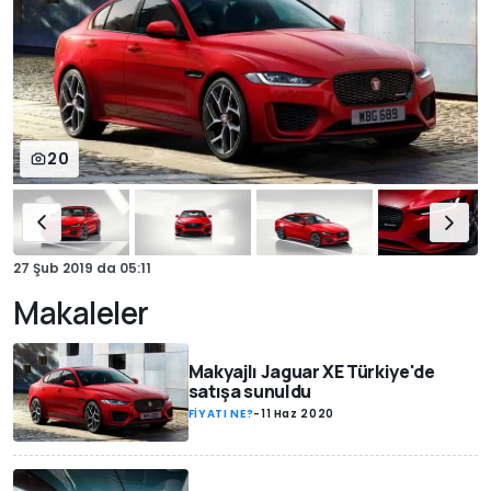
20
27 Şub 2019
da
05:11
Makaleler
Makyajlı Jaguar XE Türkiye'de
satışa sunuldu
FİYATI NE?
-
11 Haz 2020