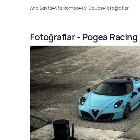
Ana Sayfa
Alfa Romeo
4C Coupe
Fotoğraflar
Fotoğraflar - Pogea Racing