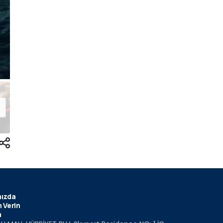
ızda
 Verin
m