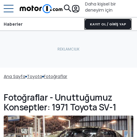
Daha kişisel bir
deneyim için
Haberler
KAYIT OL / GİRİŞ YAP
Ana Sayfa
Toyota
Fotoğraflar
Fotoğraflar - Unuttuğumuz
Konseptler: 1971 Toyota SV-1