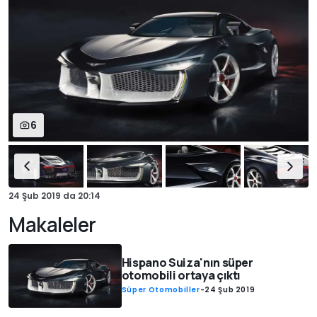
6
24 Şub 2019
da
20:14
Makaleler
Hispano Suiza'nın süper
otomobili ortaya çıktı
Süper Otomobiller
-
24 Şub 2019