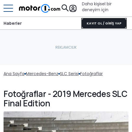
Daha kişisel bir
deneyim için
Haberler
KAYIT OL / GİRİŞ YAP
Ana Sayfa
Mercedes-Benz
SLC Serisi
Fotoğraflar
Fotoğraflar - 2019 Mercedes SLC
Final Edition