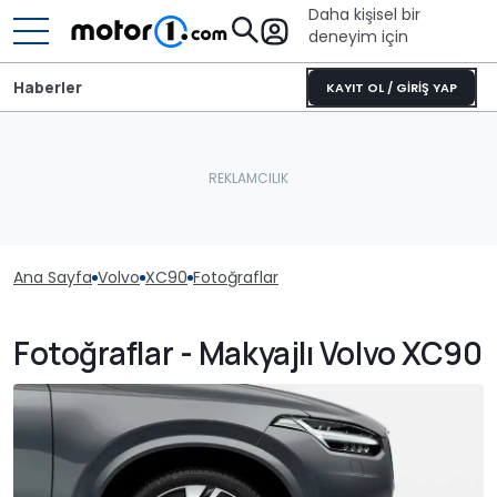
Daha kişisel bir
deneyim için
Haberler
KAYIT OL / GİRİŞ YAP
Ana Sayfa
Volvo
XC90
Fotoğraflar
Fotoğraflar - Makyajlı Volvo XC90