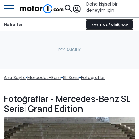
Daha kişisel bir
deneyim için
Haberler
KAYIT OL / GİRİŞ YAP
Ana Sayfa
Mercedes-Benz
SL Serisi
Fotoğraflar
Fotoğraflar - Mercedes-Benz SL
Serisi Grand Edition