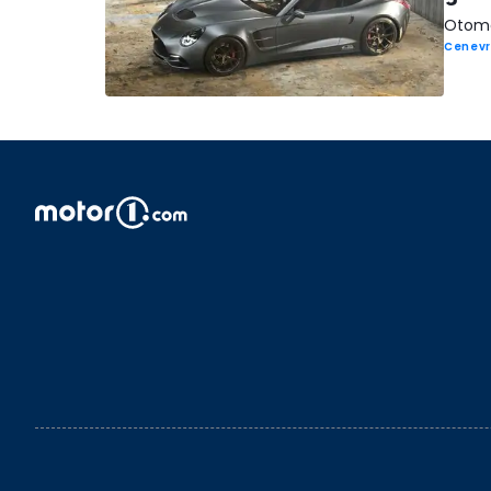
Otomob
Cenevr