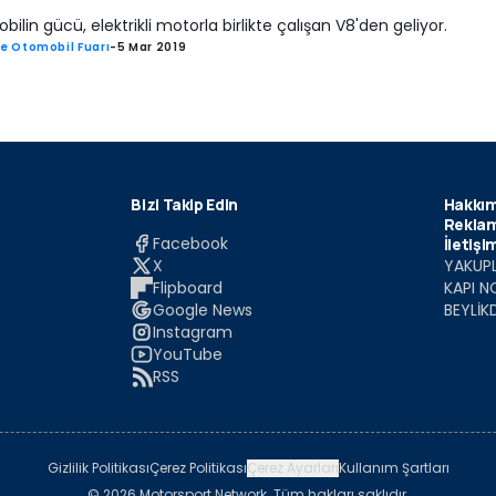
ilin gücü, elektrikli motorla birlikte çalışan V8'den geliyor.
e Otomobil Fuarı
-
5 Mar 2019
Bizi Takip Edin
Hakkım
Reklam
Facebook
İletişi
X
YAKUPL
Flipboard
KAPI N
Google News
BEYLİK
Instagram
YouTube
RSS
Gizlilik Politikası
Çerez Politikası
Çerez Ayarları
Kullanım Şartları
© 2026 Motorsport Network. Tüm hakları saklıdır.