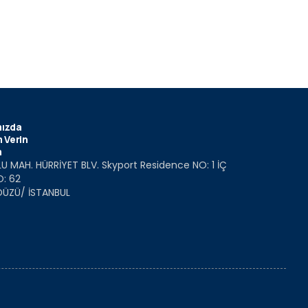
ızda
 Verin
m
U MAH. HÜRRİYET BLV. Skyport Residence NO: 1 İÇ
O: 62
DÜZÜ/ İSTANBUL