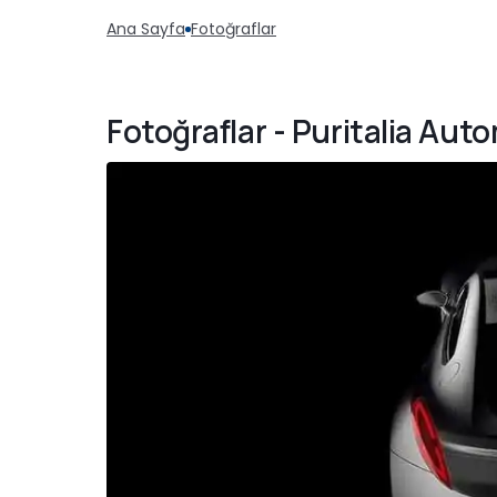
Ana Sayfa
Fotoğraflar
Fotoğraflar - Puritalia Auto