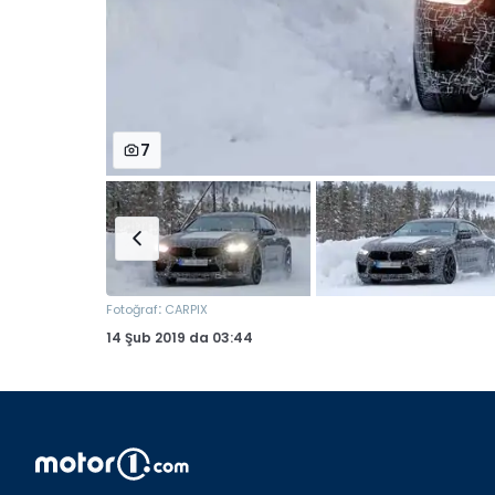
7
:
Fotoğraf
CARPIX
14 Şub 2019
da
03:44