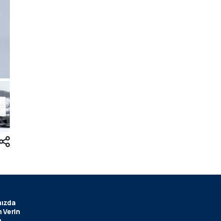
ızda
 Verin
m