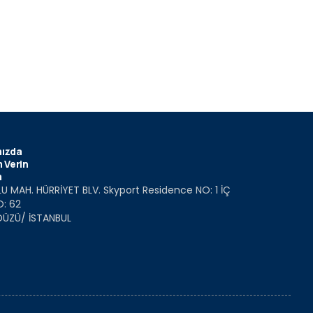
ızda
 Verin
m
U MAH. HÜRRİYET BLV. Skyport Residence NO: 1 İÇ
O: 62
DÜZÜ/ İSTANBUL