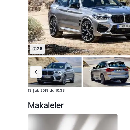
28
13 Şub 2019
da
10:38
Makaleler