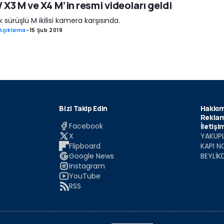
X3 M ve X4 M’in resmi videoları geldi
 sürüşlü M ikilisi kamera karşısında.
Açıklama
-
15 Şub 2019
Bizi Takip Edin
Hakkım
Reklam
Facebook
İletişi
X
YAKUPL
Flipboard
KAPI N
Google News
BEYLİK
Instagram
YouTube
RSS