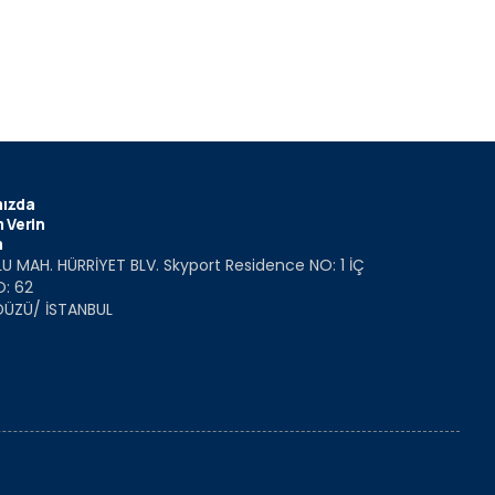
ızda
 Verin
m
U MAH. HÜRRİYET BLV. Skyport Residence NO: 1 İÇ
O: 62
DÜZÜ/ İSTANBUL