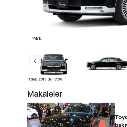
50
11 Şub 2019
da
17:36
Makaleler
Toyo
bakı