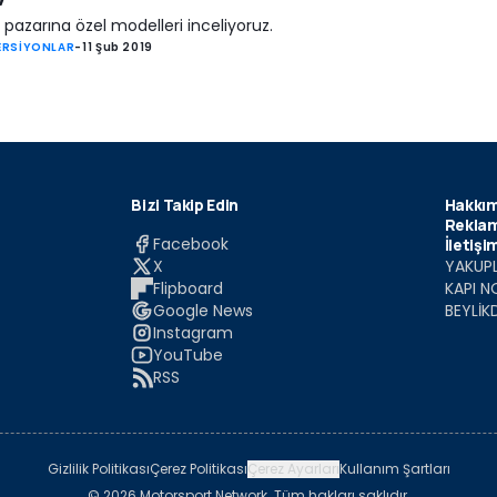
pazarına özel modelleri inceliyoruz.
ERSİYONLAR
-
11 Şub 2019
Bizi Takip Edin
Hakkım
Reklam
Facebook
İletişi
X
YAKUPL
Flipboard
KAPI N
Google News
BEYLİK
Instagram
YouTube
RSS
Gizlilik Politikası
Çerez Politikası
Çerez Ayarları
Kullanım Şartları
© 2026 Motorsport Network. Tüm hakları saklıdır.