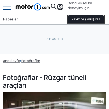
Daha kişisel bir
deneyim için
Haberler
KAYIT OL / GİRİŞ YAP
Ana Sayfa
Fotoğraflar
Fotoğraflar - Rüzgar tüneli
araçları