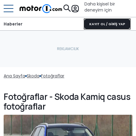
Daha kişisel bir
deneyim için
Haberler
KAYIT OL / GİRİŞ YAP
Ana Sayfa
Skoda
Fotoğraflar
Fotoğraflar - Skoda Kamiq casus
fotoğraflar