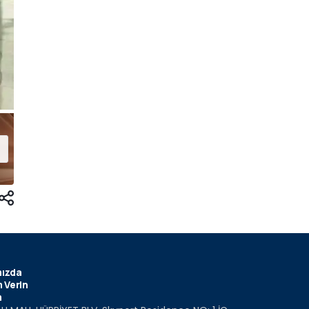
ızda
 Verin
m