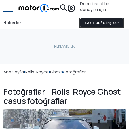
Daha kişisel bir
deneyim için
Haberler
KAYIT OL / GİRİŞ YAP
Ana Sayfa
Rolls-Royce
Ghost
Fotoğraflar
Fotoğraflar - Rolls-Royce Ghost
casus fotoğraflar