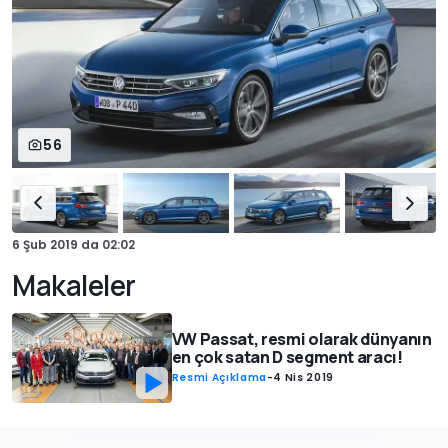
56
6 Şub 2019
da
02:02
Makaleler
VW Passat, resmi olarak dünyanın
en çok satan D segment aracı!
Resmi Açıklama
-
4 Nis 2019