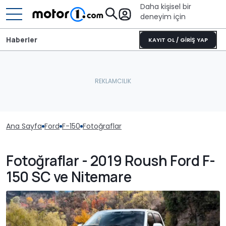
Daha kişisel bir
deneyim için
Haberler
KAYIT OL / GİRİŞ YAP
Ana Sayfa
Ford
F-150
Fotoğraflar
Fotoğraflar - 2019 Roush Ford F-
150 SC ve Nitemare