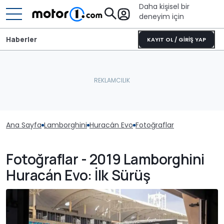
Daha kişisel bir
deneyim için
Haberler
KAYIT OL / GİRİŞ YAP
Ana Sayfa
Lamborghini
Huracán Evo
Fotoğraflar
Fotoğraflar - 2019 Lamborghini
Huracán Evo: İlk Sürüş