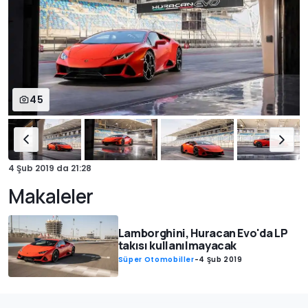
45
4 Şub 2019
da
21:28
Makaleler
Lamborghini, Huracan Evo'da LP
takısı kullanılmayacak
Süper Otomobiller
-
4 Şub 2019