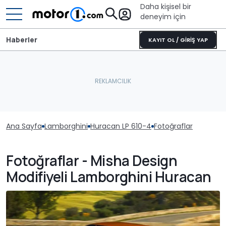
Daha kişisel bir
deneyim için
Haberler
KAYIT OL / GİRİŞ YAP
Ana Sayfa
Lamborghini
Huracan LP 610-4
Fotoğraflar
Fotoğraflar - Misha Design
Modifiyeli Lamborghini Huracan