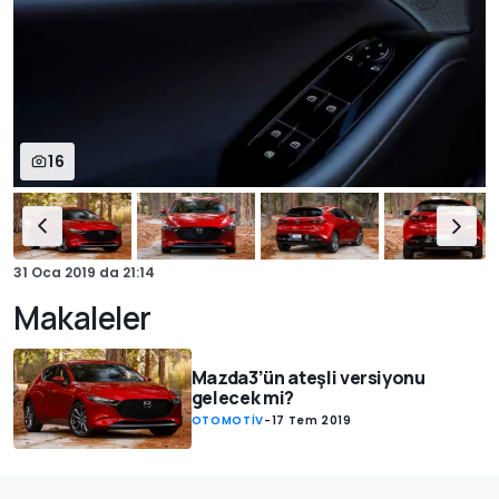
16
31 Oca 2019
da
21:14
Makaleler
Mazda3’ün ateşli versiyonu
gelecek mi?
OTOMOTİV
-
17 Tem 2019