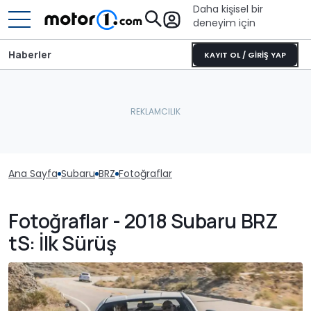
Daha kişisel bir
deneyim için
Haberler
KAYIT OL / GİRİŞ YAP
Ana Sayfa
Subaru
BRZ
Fotoğraflar
Fotoğraflar - 2018 Subaru BRZ
tS: İlk Sürüş