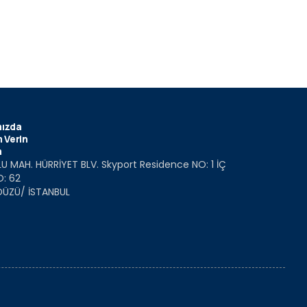
ızda
 Verin
m
U MAH. HÜRRİYET BLV. Skyport Residence NO: 1 İÇ
O: 62
DÜZÜ/ İSTANBUL