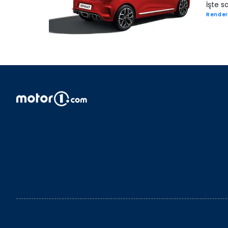
İşte s
Render