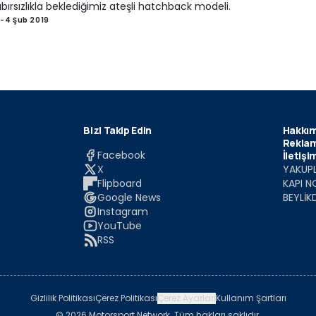
abırsızlıkla beklediğimiz ateşli hatchback modeli.
-
4 Şub 2019
Bizi Takip Edin
Hakkım
Reklam
Facebook
İletişi
X
YAKUPL
Flipboard
KAPI N
Google News
BEYLİK
Instagram
YouTube
RSS
Gizlilik Politikası
Çerez Politikası
Çerez Ayarları
Kullanım Şartları
© 2026 Motorsport Network. Tüm hakları saklıdır.