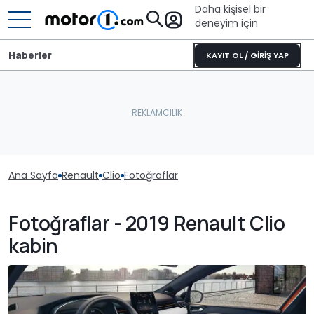
Daha kişisel bir
deneyim için
Haberler
KAYIT OL / GİRİŞ YAP
Ana Sayfa
Renault
Clio
Fotoğraflar
Fotoğraflar - 2019 Renault Clio
kabin