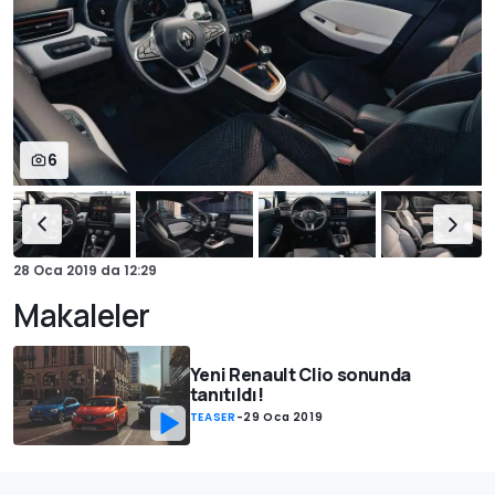
6
28 Oca 2019
da
12:29
Makaleler
Yeni Renault Clio sonunda
tanıtıldı!
TEASER
-
29 Oca 2019